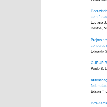
Reduzindo
sem fio ad
Luciana do
Bastos, M
Projeto c
sensores s
Eduardo So
CURUPIRA, 
Paulo S. L
Autenticaç
federadas.
Edson T. 
Infra-est