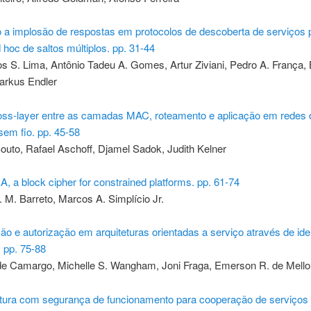
 a implosão de respostas em protocolos de descoberta de serviços 
 hoc de saltos múltiplos. pp. 31-44
s S. Lima, Antônio Tadeu A. Gomes, Artur Ziviani, Pedro A. França, 
arkus Endler
ross-layer entre as camadas MAC, roteamento e aplicação em redes 
em fio. pp. 45-58
uto, Rafael Aschoff, Djamel Sadok, Judith Kelner
a block cipher for constrained platforms. pp. 61-74
. M. Barreto, Marcos A. Simplício Jr.
ão e autorização em arquiteturas orientadas a serviço através de id
 pp. 75-88
de Camargo, Michelle S. Wangham, Joni Fraga, Emerson R. de Mello
rutura com segurança de funcionamento para cooperação de serviços