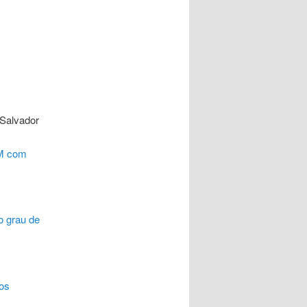
 Salvador
DM com
o grau de
cos