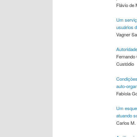
Flávio de 
Um serviço
usuários 
Vagner Sa
Autoridade
Fernando C
Custódio
Condições 
auto-organ
Fabíola Go
Um esquem
atuando so
Carlos M. 