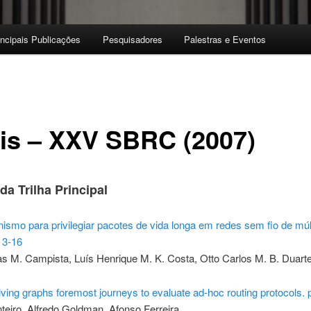
incipais Publicações
Pesquisadores
Palestras e Eventos
is – XXV SBRC (2007)
da Trilha Principal
mo para privilegiar pacotes de vida longa em redes sem fio de múl
. 3-16
as M. Campista, Luís Henrique M. K. Costa, Otto Carlos M. B. Duart
ving graphs foremost journeys to evaluate ad-hoc routing protocols. 
teiro, Alfredo Goldman, Afonso Ferreira