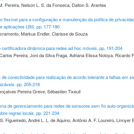
M. Pereira, Nelson L. S. da Fonseca, Dalton S. Arantes
 flexível para a configuração e manutenção da política de privacida
de aplicações LBS. pp. 177-190
cramento, Markus Endler, Clarisse de Souza
 certificadora dinâmica para redes ad hoc móveis. pp. 191-204
arlos Pereira, Joni da Silva Fraga, Adriana Elissa Notoya, Ricardo F
de conectividade para realização de acordo tolerante a falhas em s
izáveis. pp. 205-218
nçalves Pereira Greve, Sébastien Tixeuil
a de gerenciamento para redes de sensores sem fio auto-organizá
bre regras locais. pp. 221-234
S. Figueiredo, André L. L. de Aquino, Antônio A. F. Loureiro, Linnyer 