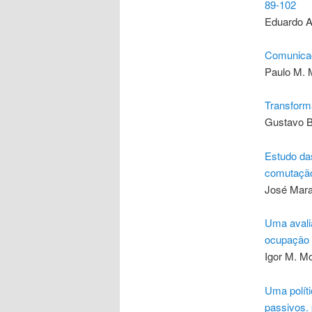
89-102
Eduardo Ad
Comunicaç
Paulo M. M
Transform
Gustavo B
Estudo da
comutação
José Mara
Uma avali
ocupação 
Igor M. Mo
Uma polít
passivos.