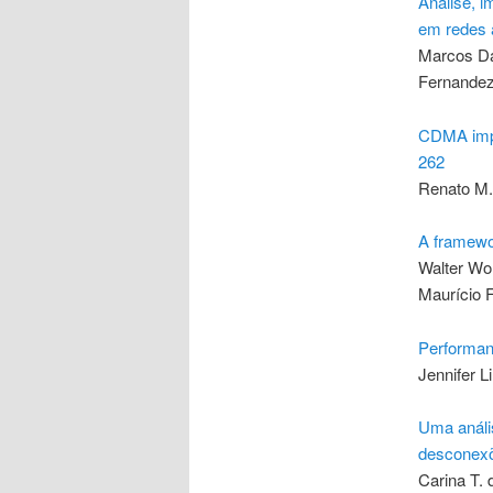
Análise, 
em redes 
Marcos Dan
Fernande
CDMA impl
262
Renato M.
A framewor
Walter Won
Maurício 
Performan
Jennifer L
Uma análi
desconexõ
Carina T. 