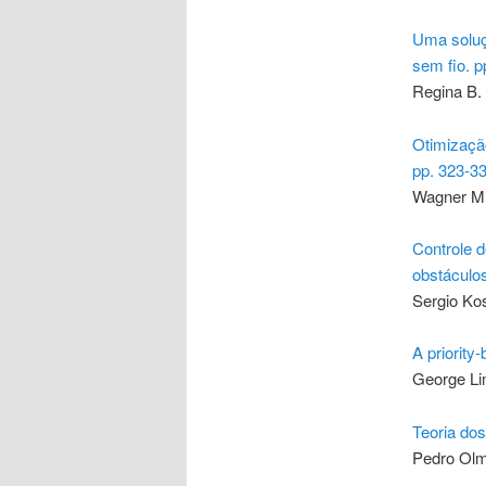
Uma soluç
sem fio. p
Regina B. 
Otimizaçã
pp. 323-3
Wagner M.
Controle 
obstáculos
Sergio Kos
A priority
George Li
Teoria do
Pedro Olmo