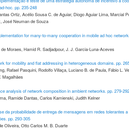
implementação e teste de uma estratégia autônoma de incentivo à co
ad-hoc. pp. 235-248
tas Ortiz, Acélio Sousa C. de Aguiar, Diogo Aguiar Lima, Marcial P
z, José Neuman de Souza
ementation for many-to-many cooperation in mobile ad hoc networks
 de Moraes, Hamid R. Sadjadpour, J. J. Garcia-Luna-Aceves
k for mobility and flat addressing in heterogeneous domains. pp. 26
g, Rafael Pasquini, Rodolfo Villaça, Luciano B. de Paula, Fábio L. Ve
F. Magalhães
ce analysis of network composition in ambient networks. pp. 279-29
ima, Ramide Dantas, Carlos Kamienski, Judith Kelner
se da probabilidade de entrega de mensagens em redes tolerantes a 
es. pp. 293-305
de Oliveira, Otto Carlos M. B. Duarte