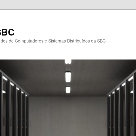
SBC
edes de Computadores e Sistemas Distribuídos da SBC