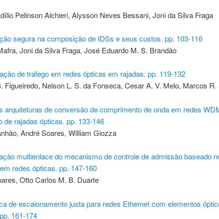
ílio Pelinson Alchieri, Alysson Neves Bessani, Joni da Silva Fraga
ão segura na composição de IDSs e seus custos. pp. 103-116
afra, Joni da Silva Fraga, José Eduardo M. S. Brandão
ação de tráfego em redes ópticas em rajadas. pp. 119-132
. Figueiredo, Nelson L. S. da Fonseca, Cesar A. V. Melo, Marcos R.
s arquiteturas de conversão de comprimento de onda em redes W
 de rajadas ópticas. pp. 133-146
nhão, André Soares, William Giozza
ação multienlace do mecanismo de controle de admissão baseado n
em redes ópticas. pp. 147-160
ares, Otto Carlos M. B. Duarte
ica de escalonamento justa para redes Ethernet com elementos ópti
 pp. 161-174