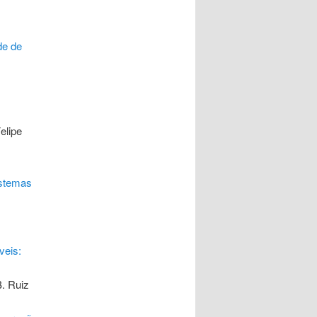
de de
elipe
istemas
veis:
B. Ruiz