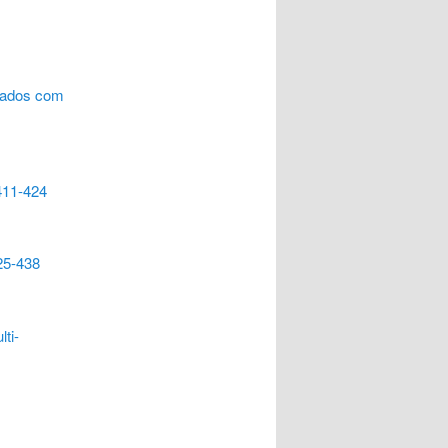
 dados com
411-424
25-438
ti-