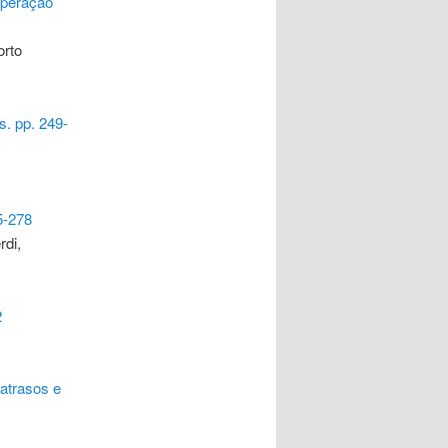
operação
orto
. pp. 249-
5-278
rdi,
2
atrasos e