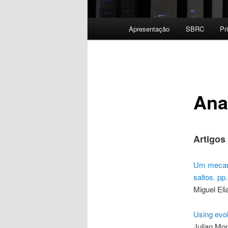
Menu
Apresentação
SBRC
Pr
principal
Ana
Artigos 
Um mecanis
saltos. pp
Miguel Eli
Using evol
Julian Mon