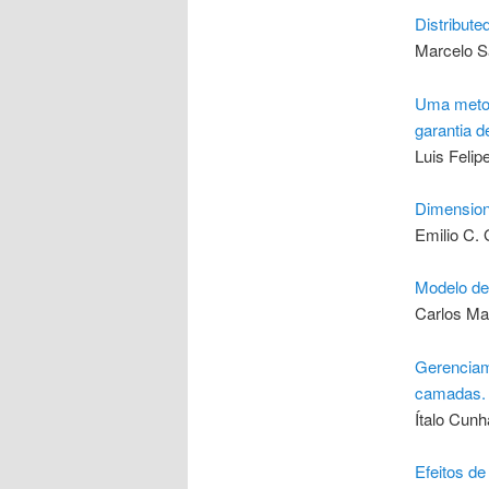
Distribute
Marcelo S
Uma metod
garantia d
Luis Feli
Dimension
Emilio C. 
Modelo de 
Carlos Ma
Gerenciame
camadas. 
Ítalo Cunh
Efeitos d