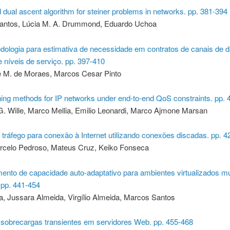
d dual ascent algorithm for steiner problems in networks. pp. 381-394
antos, Lúcia M. A. Drummond, Eduardo Uchoa
ologia para estimativa de necessidade em contratos de canais de
e níveis de serviço. pp. 397-410
pe M. de Moraes, Marcos Cesar Pinto
ing methods for IP networks under end-to-end QoS constraints. pp. 
G. Wille, Marco Mellia, Emilio Leonardi, Marco Ajmone Marsan
tráfego para conexão à Internet utilizando conexões discadas. pp. 4
rcelo Pedroso, Mateus Cruz, Keiko Fonseca
nto de capacidade auto-adaptativo para ambientes virtualizados mul
pp. 441-454
a, Jussara Almeida, Virgílio Almeida, Marcos Santos
e sobrecargas transientes em servidores Web. pp. 455-468