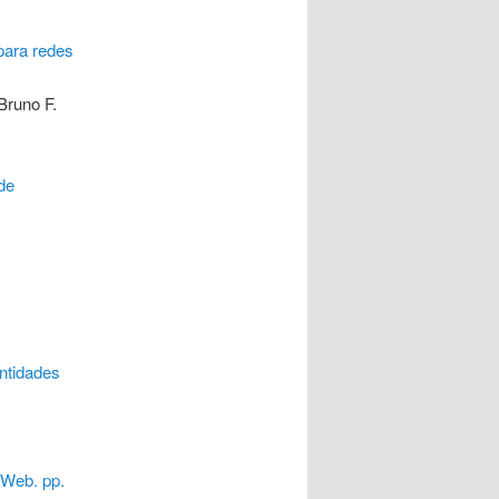
para redes
Bruno F.
de
entidades
 Web. pp.