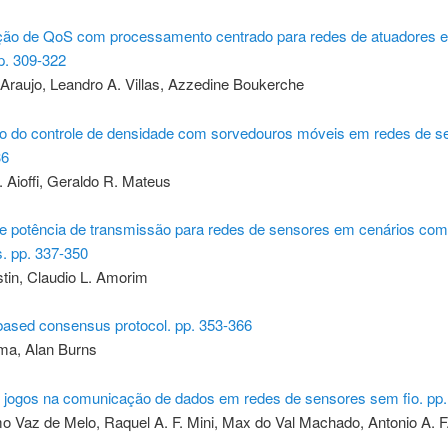
ão de QoS com processamento centrado para redes de atuadores e
p. 309-322
Araujo, Leandro A. Villas, Azzedine Boukerche
o do controle de densidade com sorvedouros móveis em redes de s
36
 Aioffi, Geraldo R. Mateus
de potência de transmissão para redes de sensores em cenários com
. pp. 337-350
tin, Claudio L. Amorim
-based consensus protocol. pp. 353-366
ma, Alan Burns
s jogos na comunicação de dados em redes de sensores sem fio. pp
 Vaz de Melo, Raquel A. F. Mini, Max do Val Machado, Antonio A. F.