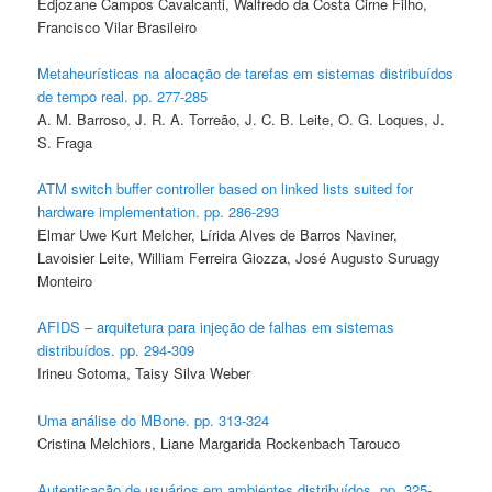
Edjozane Campos Cavalcanti, Walfredo da Costa Cirne Filho,
Francisco Vilar Brasileiro
Metaheurísticas na alocação de tarefas em sistemas distribuídos
de tempo real. pp. 277-285
A. M. Barroso, J. R. A. Torreão, J. C. B. Leite, O. G. Loques, J.
S. Fraga
ATM switch buffer controller based on linked lists suited for
hardware implementation. pp. 286-293
Elmar Uwe Kurt Melcher, Lírida Alves de Barros Naviner,
Lavoisier Leite, William Ferreira Giozza, José Augusto Suruagy
Monteiro
AFIDS – arquitetura para injeção de falhas em sistemas
distribuídos. pp. 294-309
Irineu Sotoma, Taisy Silva Weber
Uma análise do MBone. pp. 313-324
Cristina Melchiors, Liane Margarida Rockenbach Tarouco
Autenticação de usuários em ambientes distribuídos. pp. 325-