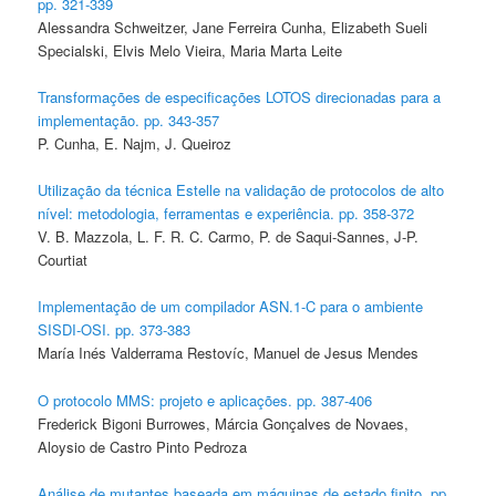
pp. 321-339
Alessandra Schweitzer, Jane Ferreira Cunha, Elizabeth Sueli
Specialski, Elvis Melo Vieira, Maria Marta Leite
Transformações de especificações LOTOS direcionadas para a
implementação. pp. 343-357
P. Cunha, E. Najm, J. Queiroz
Utilização da técnica Estelle na validação de protocolos de alto
nível: metodologia, ferramentas e experiência. pp. 358-372
V. B. Mazzola, L. F. R. C. Carmo, P. de Saqui-Sannes, J-P.
Courtiat
Implementação de um compilador ASN.1-C para o ambiente
SISDI-OSI. pp. 373-383
María Inés Valderrama Restovíc, Manuel de Jesus Mendes
O protocolo MMS: projeto e aplicações. pp. 387-406
Frederick Bigoni Burrowes, Márcia Gonçalves de Novaes,
Aloysio de Castro Pinto Pedroza
Análise de mutantes baseada em máquinas de estado finito. pp.